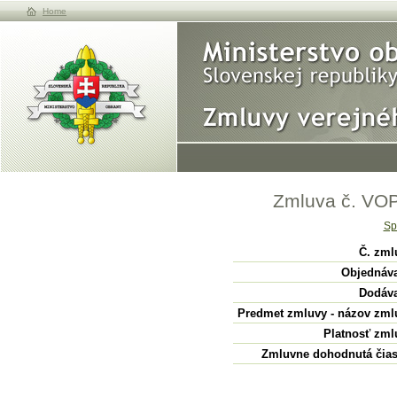
Home
Zmluva č. VO
Sp
Č. zml
Objednáva
Dodáva
Predmet zmluvy - názov zml
Platnosť zml
Zmluvne dohodnutá čias