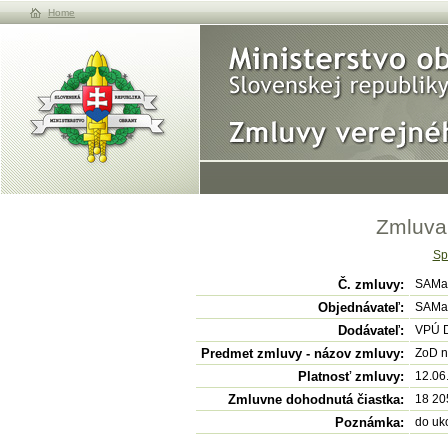
Home
Zmluva
Sp
Č. zmluvy:
SAMa
Objednávateľ:
SAMaV
Dodávateľ:
VPÚ D
Predmet zmluvy - názov zmluvy:
ZoD n
Platnosť zmluvy:
12.06
Zmluvne dohodnutá čiastka:
18 20
Poznámka:
do uk