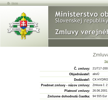
Home
Zmluva
Sp
Č. zmluvy:
21/717-200
Objednávateľ:
akvÚ
Dodávateľ:
CK HYDROTO
Predmet zmluvy - názov zmluvy:
Zmluva č. 2
Platnosť zmluvy:
26.06.2001
Zmluvne dohodnutá čiastka:
94 555 Eur